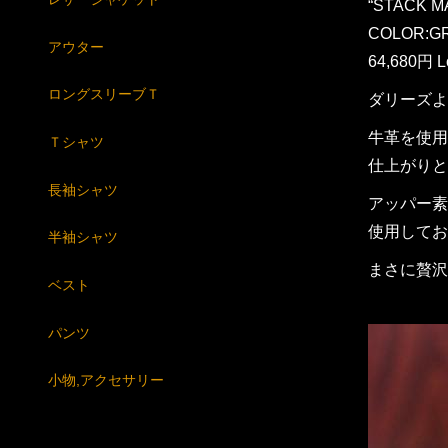
“STACK M
COLOR:G
アウター
64,680円 
ロングスリーブＴ
ダリーズよ
牛革を使用
Ｔシャツ
仕上がりと
長袖シャツ
アッパー素
使用してお
半袖シャツ
まさに贅沢
ベスト
パンツ
小物,アクセサリー