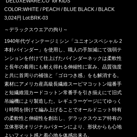
“DELUXEWARE.CO” for KIDS
COLOR:WHITE / PEACH / BLUE BLACK / BLACK
3,024円 Lot:BRK-03
～デラックスウエアの拘り～
1940年代ヴィンテージミシン「ユニオンスペシャル 2
本針バインダー」を使用し、職人の手加減にて強弱テ
ンションを付けて仕上げたバインダーネックは柔軟性
と長年の着用にも耐え得れる伸縮性に富み、品質強度
と共に首周りの補強と「ゴロつき感」をも解消する。
素材にアメリカ産高級長繊維スーピマコットン端番手
と短繊維混カードコットン常番手を引き揃えにて旧式
吊編機により製造した。レギュラーゲージにてゆっく
り時間を掛けて編み上げることでオールドニット特有
の柔軟性と伸縮性を創出し、デラックスウエア特有の
立体形状オリジナルパターンにより、形状からも心地
よいフィット感と着心地を体感出来る。