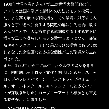
1938年世界を巻き込んだ第二次世界大戦開戦の年。
アメリカは国を挙げて勝利への方法とモノを模索し
た。より高く飛べる戦闘機を、その環境に対応する衣
服をと芋づる式に発生する問題の解決に先進的に取り
込んだことで、人は搭乗する戦闘機や着用する衣服に
様々な工夫を凝らしたモノを愛するようになり、部隊
名やキャラクター、そして男だらけの環境にあって癒
しとなった女性画など多様な個性がこの環境から生み
出された。
また、1920年から世に誕生したクルマの普及を背景
に、同時期ホットロッド文化も開花し始めた。スキャ
ロップやフレアパターン、ピンストライプやミューラ
ル、オールドスクール、キャタクターなど多くのアー
トが芽吹き出し正にローブローアートの根源とも言え
る時代がここに誕生した。
・RAYON 55% COTTON 45%