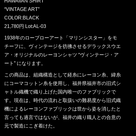
HAWAIIAN SHIRT
“VINTAGE ART”
COLOR:BLACK
21,780円 Lot:AL-03
1938年のローブローアート「マリンシスター」をモ
チーフに、ヴィンテージを彷彿させるデラックスウエ
ア・オリジナルのレーヨンシャツ “ヴィンテージ・ア
ート” になります。
この商品は、組織構造として経糸にレーヨン糸、緯糸
にコーマコットン糸を使用し、福井県福井市の旧式シ
ャトル織機で織り上げた国内唯一のファブリックで
す。現在は、時代の流れと取扱いの難易度から旧式織
機によるレーヨンファブリックは世から姿を消したと
言っても過言ではないが、福井の織り職人との合意の
元で製造にこぎ着けた。