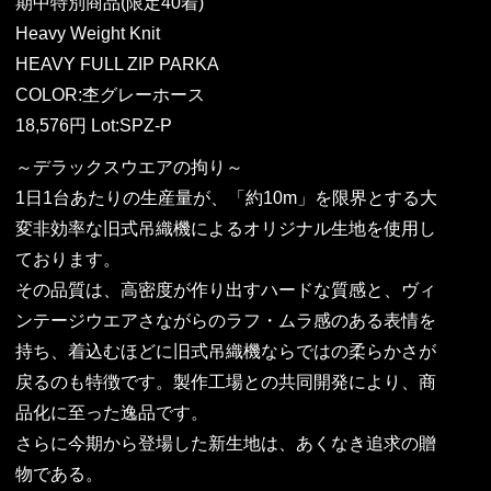
期中特別商品(限定40着)
Heavy Weight Knit
HEAVY FULL ZIP PARKA
COLOR:杢グレーホース
18,576円 Lot:SPZ-P
～デラックスウエアの拘り～
1日1台あたりの生産量が、「約10m」を限界とする大
変非効率な旧式吊織機によるオリジナル生地を使用し
ております。
その品質は、高密度が作り出すハードな質感と、ヴィ
ンテージウエアさながらのラフ・ムラ感のある表情を
持ち、着込むほどに旧式吊織機ならではの柔らかさが
戻るのも特徴です。製作工場との共同開発により、商
品化に至った逸品です。
さらに今期から登場した新生地は、あくなき追求の贈
物である。