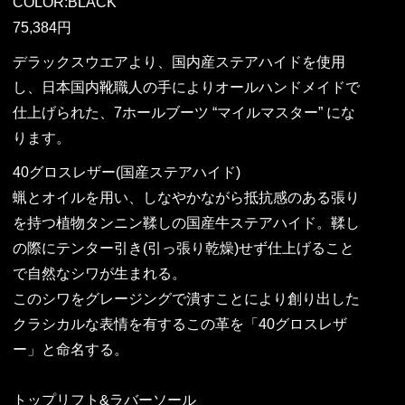
COLOR:BLACK
75,384円
デラックスウエアより、国内産ステアハイドを使用
し、日本国内靴職人の手によりオールハンドメイドで
仕上げられた、7ホールブーツ “マイルマスター” にな
ります。
40グロスレザー(国産ステアハイド)
蝋とオイルを用い、しなやかながら抵抗感のある張り
を持つ植物タンニン鞣しの国産牛ステアハイド。鞣し
の際にテンター引き(引っ張り乾燥)せず仕上げること
で自然なシワが生まれる。
このシワをグレージングで潰すことにより創り出した
クラシカルな表情を有するこの革を「40グロスレザ
ー」と命名する。
トップリフト&ラバーソール