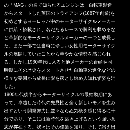
の「MAG」の名で知られるエンジンは、自転車製造
からスタートした英国のトライアンフ(1887年創業)を
初めとするヨーロッパ中のモーターサイクルメーカー
に供給・搭載され、名だたるレースで勝利を収めるな
ど革新的なモーターサイクルメーカーの一つと成長し
た。また一部では当時に珍しい女性用モーターサイク
ルの展開していたことから華やかな情勢を感じられ
る。しかし1930年代に入ると他メーカーの台頭や同
時期にその歴史をスタートさせた自動車の進化などの
様々な要因から成長に影を落とし始め人知れず姿を消
した。
1800年代後半からモーターサイクルの最始動期にあ
って、卓越した時代の先見性と全く新しいモノを生み
出すという開発努力は並々ならぬ気概を感じ得るに十
分であり、そこには新時代を築き上げるという強い意
志が存在する。我々はその偉業を知り、そして讃え恩