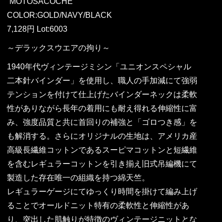
“MOTOSACOCHE”
COLOR:GOLD/NAVY/BLACK
7,128円 Lot:6003
～デラックスウエアの拘り～
1940年代ヴィンテージミシン「ユニオンスペシャル
二本針バインダー」を使用し、職人の手加減にて強弱
テンションを付けて仕上げたバインダーネックは柔軟
性がありながら長年の着用にも耐え得れる伸縮性に富
み、強度品質と共に首回りの補強と「ゴロつき感」を
も解消する。さらにオリジナルの生地は、アメリカ産
高級長繊維コットンであるスーピマコットンと短繊維
を含むレギュラーコットンを引き揃え旧式吊編機にて
製造した存在唯一の組織を持つ綿天竺。
レギュラーゲージにてゆっくり時間を掛けて編み上げ
ることでオールドニット特有の柔軟性と伸縮性があ
り、突出した肌触りが特徴のヴィンテージニットとな