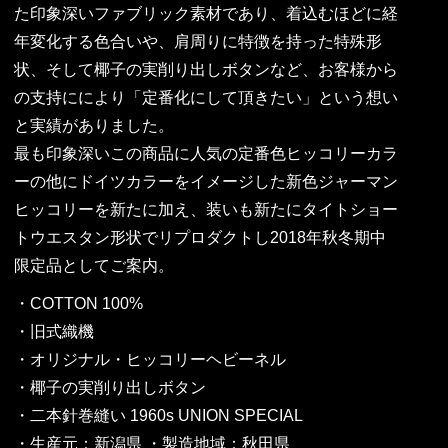
た印象深いファブリック素材であり、着込むほどに経
年変化する色合いや、肩周りに特徴を持った特殊形
状、そして椰子の実削り出しボタンなど、お客様から
の支持ににより「定番化にして頂きたい」という想い
と実績がありました。
最も印象深いこの商品に人気の定番色ヒッコリーカラ
ーの他にドイツカラーをイメージした新色ジャーマン
ヒッコリーを新たに加え、装いも新たにタイトショー
トウエスタン形状でリプロダクトし2018年秋冬期中
限定品としてご案内。
・COTTON 100%
・旧式織機
・オリジナル・ヒッコリーヘビーネル
・椰子の実削り出しボタン
・二本針巻縫い 1960s UNION SPECIAL
・生産元：新潟県 ・製造地域：秋田県