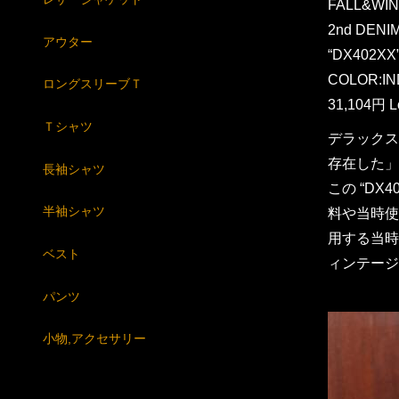
FALL&WIN
2nd DENI
アウター
“DX402XX
COLOR:IN
ロングスリーブＴ
31,104円 L
Ｔシャツ
デラックス
存在した」
長袖シャツ
この “D
半袖シャツ
料や当時使
用する当時
ベスト
ィンテージ
パンツ
小物,アクセサリー