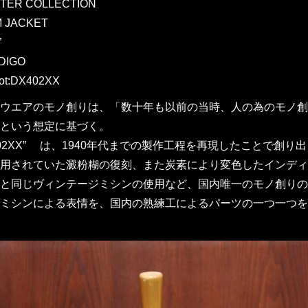
TER COLLECTION
M JACKET
”
DIGO
ot:DX402XX
ウエアのモノ創りは、「数十年も以前の当時、人の為のモノ創
という想定に基づく。
X402XX” は、1940年代までの製作工程を再現したことで
用されていた澱粉糊の復刻、また炭素により変色したインディ
と同じヴィンテージミシンの使用など、国内唯一のモノ創りの
ミシンによる表情を、国内の熟練工によるパーツの一つ一つを