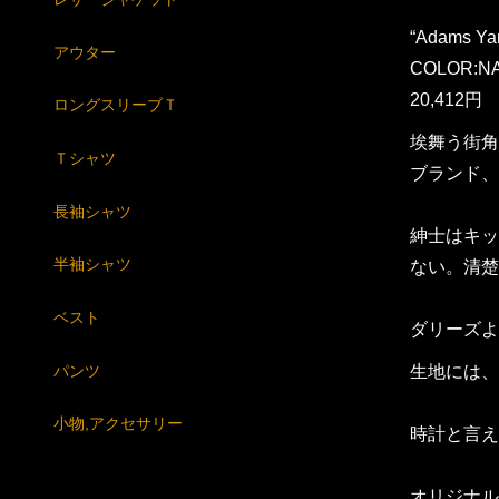
“Adams Ya
アウター
COLOR:N
20,412円
ロングスリーブＴ
埃舞う街角
Ｔシャツ
ブランド、
長袖シャツ
紳士はキッ
半袖シャツ
ない。清楚
ベスト
ダリーズよ
パンツ
生地には、
小物,アクセサリー
時計と言え
オリジナル