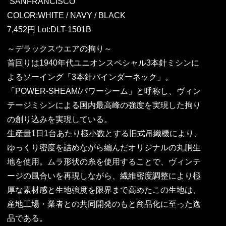
“SANFRANCISCO”
COLOR:WHITE / NAVY / BLACK
7,452円 Lot:DLT-1501B
～デラックスウエアの拘り～
首回りは1940年代ユニオンスペシャル3本針ミシンに
よるソーイング「3本針バインダーネック」。
「POWER-SHEAM/パワーシーム」と呼称し、ヴィン
テージミシンによる国内最高峰の強度を実現した拘り
の創り込みを実現している。
生産量1日1台あたり極小数とする旧式吊織機により、
ゆっくり密度を詰めながら編んだオリジナルの丸胴生
地を使用。ムラ形状の糸を使用することで、ヴィンテ
ージの風合いを再現しながら、繊維密度調整により極
厚な素材感と生地強度を限界まで高めたこの生地は、
産地工場・業者との共同開発のもと商品化に至った逸
品である。