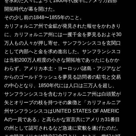
を求めた人々によって1800年代後半にアメリカ西部
開拓時代が幕を開けた。
その少し前の1848〜1855年のこと。
カリフォルニア州で金鉱が発見された報せをかわきり
に、カリフォルニア州には一攫千金を夢見るおよそ30
万人もの人々が押し寄せ、サンフランシスコを玄関口
として内部へと金を求め進出した。サンフランシスコ
は当初200万人程度の小さな開拓地であったにもかか
わらず、アメリカ本土・ヨーロッパ諸島・アジアなど
からのゴールドラッシュを夢見る訪問者の駐屯と交易
の中心となり、1850年代には人口は三万人を超し、
サンフランシスコを含むカリフォルニア州は白頭鷲が
矢とオリーブの枝を持つその象徴と「カリフォルニア
州サンフランシスコはUNITED STATES OF AMERIC
Aの一員である」と高らかな宣言共にアメリカ31番目
の州として認可されるなど急速に変貌を遂げたのだ。