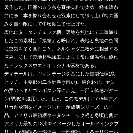
製作した。国産のムラ糸を直接染料で染め、経糸緯糸
共に糸二本を撚り合わせた双糸にして織り上げ柄の歪
みを最小限にして中密度にて仕上げた。
表地にタータンチェック柄、裏地を無地にて二重織り
したこの素材は「接結」と呼ばれ、表地と裏地の空間
に空気を多く含むこと、ネルシャツ二枚分に相当する
厚み、そして裏地起毛加工により非常に保温性に優れ
たデラックスウエアオリジナル素材である。
ディテールは、ヴィンテージを基にした縫製仕様(糸
ピッチ、主要部の二本針巻き縫い)、柄合わせ、ヤシ
の実のヘキサゴンボタン等に加え、一部立体感パター
ン(型紙)を適用した。また、このモデルは1776年アメ
リカ創成期をイメージした「創成期シリーズ」の一
品。アメリカ最初柄タータンチェック柄と身頃内側に
アメリカ最初の13州をイメージしたオールドインクプ
リントが物語る一部史実、一部仮説によるオリジナル