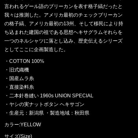
言われるゲール語のブリーカンを表す格子縞だったと
我々は推測した。アメリカ最初のチェックブリーカン
の格子縞、アメリカ最初の13州、そして移民により持
ち込まれた建国の祖である思想ヘキサグラムそれらを
一つのネルシャツに落とし込み、歴史伝えるシリーズ
としてここに企画製造した。
・COTTON 100%
・旧式織機
・国産ムラ糸
・直接染料糸
・二本針巻縫い 1960s UNION SPECIAL
・ヤシの実ナットボタン ヘキサゴン
・生産元：新潟県 ・製造地域：秋田県
カラー:YELLOW
サイズ(Size)