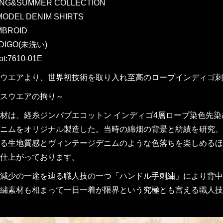
RING&SUMMER COLLECTION
MODEL DENIM SHIRTS
MBROID
NDIGO(未洗い)
ot:7610-01E
ウエアより、世界初技術を取り入れ至高のロープインディゴ刺繍を
スウエアの拘り～
材は、経糸ジンバブエコットン インディゴ4層ロープ染色先染
ozデニムをオリジナル製造した。当時の綿畑の背景と紡績を研
る生地質感とヴィンテージデニムのような色落ちを楽しめるほ
仕上がっております。
減少の一途を辿る職人技の一つ「ハンドル手刺繍」により背中
繍素材も相まって一日一着が限界という究極とも言える職人技