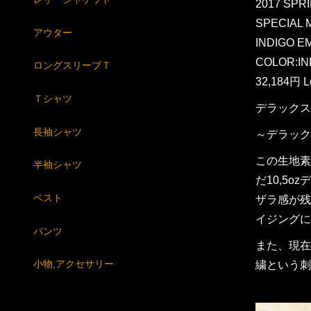
2017 SP
SPECIAL 
アウター
INDIGO E
COLOR:I
ロングスリーブＴ
32,184円 L
Ｔシャツ
デラックス
長袖シャツ
～デラック
この生地素
半袖シャツ
だ10,5
ベスト
ザラ感が残
イジングに
パンツ
また、現在
小物,アクセサリー
繍という刺