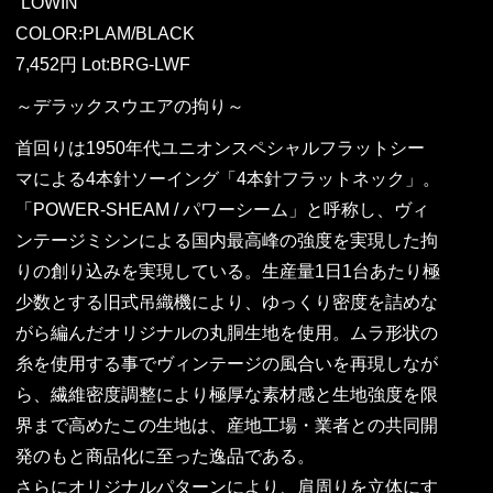
“LOWIN”
COLOR:PLAM/BLACK
7,452円 Lot:BRG-LWF
～デラックスウエアの拘り～
首回りは1950年代ユニオンスペシャルフラットシー
マによる4本針ソーイング「4本針フラットネック」。
「POWER-SHEAM / パワーシーム」と呼称し、ヴィ
ンテージミシンによる国内最高峰の強度を実現した拘
りの創り込みを実現している。生産量1日1台あたり極
少数とする旧式吊織機により、ゆっくり密度を詰めな
がら編んだオリジナルの丸胴生地を使用。ムラ形状の
糸を使用する事でヴィンテージの風合いを再現しなが
ら、繊維密度調整により極厚な素材感と生地強度を限
界まで高めたこの生地は、産地工場・業者との共同開
発のもと商品化に至った逸品である。
さらにオリジナルパターンにより、肩周りを立体にす