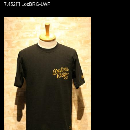
7,452円 Lot:BRG-LWF