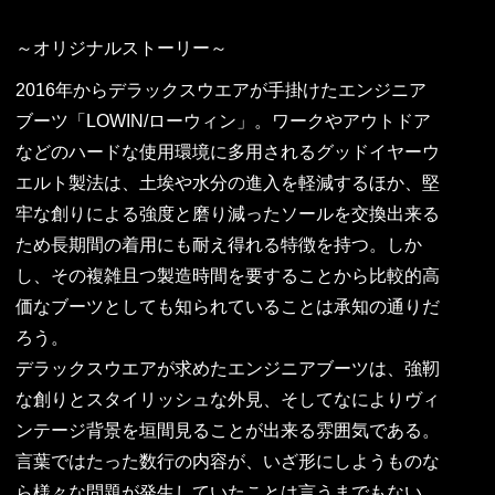
～オリジナルストーリー～
2016年からデラックスウエアが手掛けたエンジニア
ブーツ「LOWIN/ローウィン」。ワークやアウトドア
などのハードな使用環境に多用されるグッドイヤーウ
エルト製法は、土埃や水分の進入を軽減するほか、堅
牢な創りによる強度と磨り減ったソールを交換出来る
ため長期間の着用にも耐え得れる特徴を持つ。しか
し、その複雑且つ製造時間を要することから比較的高
価なブーツとしても知られていることは承知の通りだ
ろう。
デラックスウエアが求めたエンジニアブーツは、強靭
な創りとスタイリッシュな外見、そしてなによりヴィ
ンテージ背景を垣間見ることが出来る雰囲気である。
言葉ではたった数行の内容が、いざ形にしようものな
ら様々な問題が発生していたことは言うまでもない