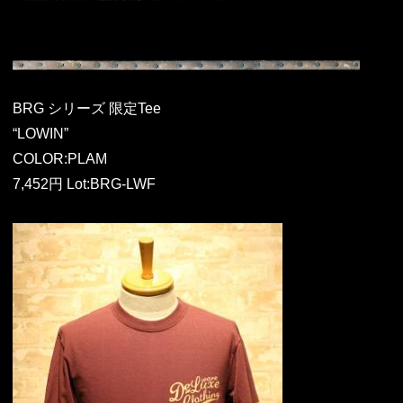
BRG シリーズ 限定Tee
“LOWIN”
COLOR:PLAM
7,452円 Lot:BRG-LWF