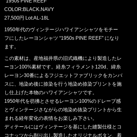
“1950s PINE REEF”
COLOR:BLACK.NAVY
27,500円 Lot:AL-18L
1950年代のヴィンテージハワイアンシャツをモチー
フにしたレーヨンシャツ “1950s PINE REEF” になり
ます。
この素材は、産地福井県の旧式織機により製造したレ
ーヨン100%素材です。経糸フィラメント120d、緯糸
レーヨン30番によるフジエットファブリックをカンバ
スに、地染め後に捺染を行う地染め捺染プリントを施
し仕上げた本物のハワイアンシャツです。
1950年代を彷彿とさせるレーヨン100%のドレープ感
とヴィンテージさながらの地染め抜染プリントから生
まれる経年変化の表情をお楽しみ下さい。
ディテールにはヴィンテージを基にした縫製仕様とコ
コナッツから削り出し製造したオリジナルボタン、着