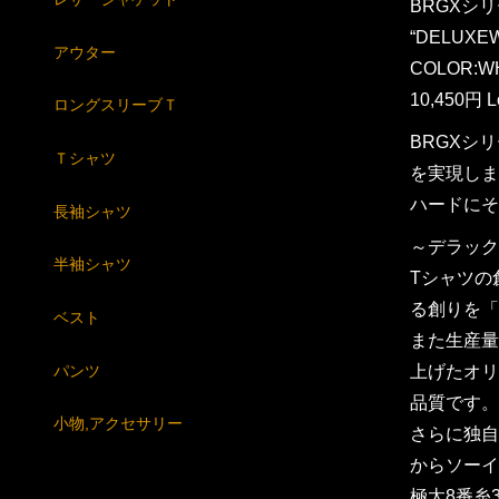
BRGXシリ
“DELUXE
アウター
COLOR:WH
10,450円 L
ロングスリーブＴ
BRGXシ
Ｔシャツ
を実現しま
ハードにそ
長袖シャツ
～デラック
半袖シャツ
Tシャツの
る創りを「
ベスト
また生産量
パンツ
上げたオリ
品質です。
小物,アクセサリー
さらに独自
からソーイ
極太8番糸