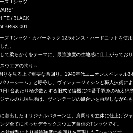
ーズ Tシャツ
WARE”
ITE / BLACK
ot:BRGX-001
リーズ Tシャツ・カバーネック 12.5オンス・ハードニットを使
した。
して柔らかくをテーマに、最強強度の生地感に仕上がっており
スウエアの拘り～
創りを見る上で重要な首回り。1940年代ユニオンスペシャル
パワーシーム」と呼称し、ヴィンテージミシンと職人技術によ
1日1台あたり極少数とする旧式吊編機に20番手双糸の極太
ジナルの丸胴生地は、ヴィンテージの風合いを再現しながらも
に創出したオリジナルパターンは、肩周りを立体に仕上げジャ
ング全てに拘ったデラックスウエア自信のTシャツです。
3本針縫製により最強強度の首回りを実現したTシャツです。