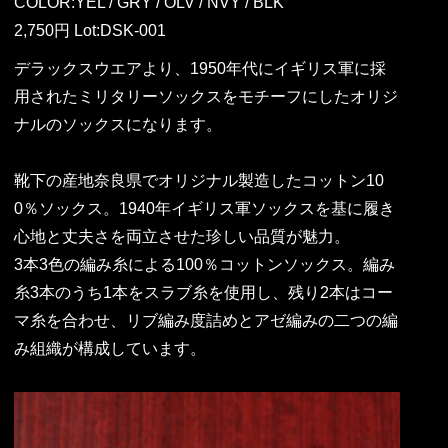
COLOR:YEL / GRY / OLV / NVY / BLK
2,750円 Lot:DSK-001
デラックスウエアより、1950年代にイギリス軍に採
用されたミリタリーソックスをモチーフにしたオリジ
ナルのソックスになります。
靴下の産地奈良県でオリジナル製造したコットン10
0％ソックス。1940年イギリス軍ソックスを基に履き
心地と丈夫さを両立させた珍しい品質が魅力。
3本3色の編み糸による100％コットンソックス。編み
糸3本のうち1本をスラブ糸を使用し、残り2本はコー
マ糸を合わせ、リブ編み度詰めとアゼ編みの二つの編
み組織が構成しています。