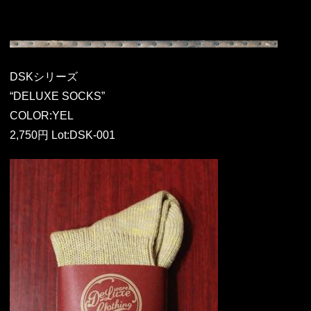
DSKシリーズ
“DELUXE SOCKS”
COLOR:YEL
2,750円 Lot:DSK-001