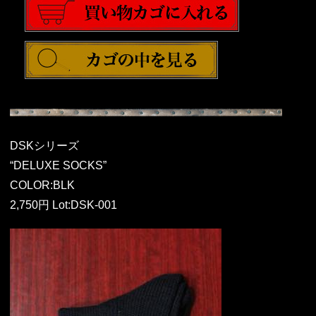
DSKシリーズ
“DELUXE SOCKS”
COLOR:BLK
2,750円 Lot:DSK-001