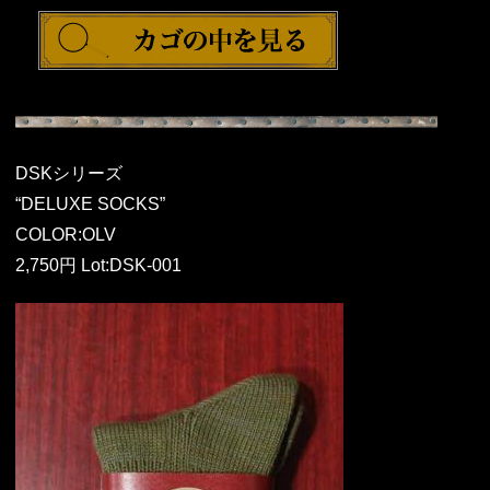
DSKシリーズ
“DELUXE SOCKS”
COLOR:OLV
2,750円 Lot:DSK-001