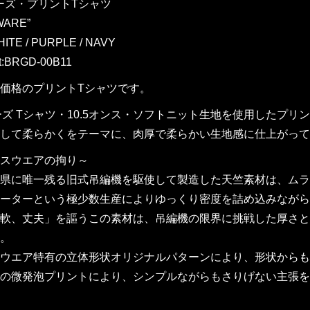
リーズ・プリントTシャツ
WARE”
ITE / PURPLE / NAVY
t:BRGD-00B11
価格のプリントTシャツです。
ーズ Tシャツ・10.5オンス・ソフトニット生地を使用したプリ
して柔らかくをテーマに、肉厚で柔らかい生地感に仕上がって
スウエアの拘り～
県に唯一残る旧式吊編機を駆使して製造した天竺素材は、ムラ形
ーターという極少数生産によりゆっくり密度を詰め込みながら
軟、丈夫」を謳うこの素材は、吊編機の限界に挑戦した厚さと
。
ウエア特有の立体形状オリジナルパターンにより、形状からも
の微発泡プリントにより、シンプルながらもさりげない主張を