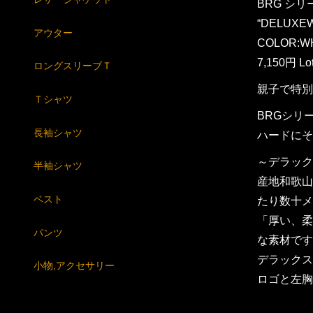
BRG シ
“DELUXE
アウター
COLOR:WH
7,150円 Lo
ロングスリーブＴ
親子で特別
Ｔシャツ
BRGシリ
長袖シャツ
ハードにそ
～デラック
半袖シャツ
産地和歌山
ベスト
たり数十メ
「厚い、柔
パンツ
な素材です
デラックス
小物,アクセサリー
ロゴと左胸