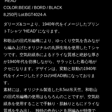
“HEAD”
COLOR:BEIGE / BORD / BLACK
8,250円 Lot:BGT4024-A
ダリーズ&コーより、1940年代をイメージしたプリン
トTシャツ “HEAD” になります。
和歌山の旧式吊編機により、ゆっくり空気を含みなが
ら編み上げたオリジナルの丸胴生地を使用したＴシャ
ツです。空気紡績糸によるドライな質感と絶妙な厚さ
が1940年代を彷彿しながら、サラッとした着心地が
クセになります。デザインは、変動と鼓動の1940年
代をイメージしたドクロのHEAD柄になっておりま
す。
素材には、オリジナル製造した8.5oz吊天竺。和歌山
の旧式吊編機の使用はもちろんのことですが、空気紡
績糸を使用することで手触り・肌触りともにドライな
質感を生み出し、独特の色合いと丸胴編みが特徴で