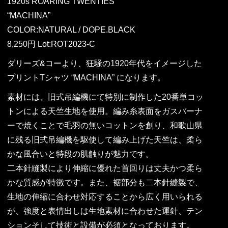
1920s ROARING TWENTIES
“MACHINA”
COLOR:NATURAL / DOPE.BLACK
8,250円 Lot:ROT2023-C
ダリーズ&コーより、狂騒の1920年代をイメージした
プリントTシャツ “MACHINA” になります。
素材には、旧式吊編機にて特別に制作した20番単コッ
トンによる天竺生地を使用。編み糸表面をガスバーナ
ーで焼くことで毛羽の無いコットンを創り、和歌山県
に残る旧式吊編機を駆使して編み上げた天竺は、柔ら
かな風合いと特段の肌触りが魅力です。
二本針縫製により伸縮に優れた首回りは丈夫かつ柔ら
かな質感が特徴です。また、裾部分も二本針縫製で、
生地の伸縮に合わせ対応することから広く用いられる
が、強度と表情出しは生地素材に合わせた運針、テン
ションそして技術と設備が必須となっております。