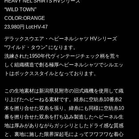
HEAVY NEL SHIRTS HVシリーズ
“WILD TOWN”
COLOR:ORANGE
23,980円 Lot:HV-47
デラックスウエア・ヘビーネルシャツ HVシリーズ
“ワイルド・タウン” になります。
洗練された1950年代ヴィンテージチェック柄を荒々
しく組織構造で創る極厚ヘビーネルシャツでシルエッ
トはボックススタイルとなっております。
この生地素材は新潟県見附市の旧式織機を使用して織
り上げたヘビーねる素材です。経糸に空紡糸10番糸2
本を撚り合せた双糸を張り、緯糸にも同様に空紡糸10
番を撚り合せた双糸を打ち込み製造したヘビーネル生
地は厚みがありながらガッシリとしたドライ感な質感
と、裏地に施した限界深起毛によってフワフワな着心