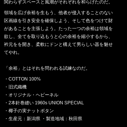
関わらずスペースと風潮がそれぞれを和らげたのだ。
領域を広げ余裕を生もう、他者が侵入することのない
区画線を引き安全を確保しよう、そして色をつけて財
があることを主張しよう。たった一つの余裕は領域を
欲し、全てを取り込もうと心の余裕を縮小するから、
衿元をを開き、柔軟にドンと構えて男らしい器を魅せ
てやれ。
「余裕」とはそれを問われる試練なのだ。
・COTTON 100%
・旧式織機
・オリジナル・ヘビーネル
・2本針巻縫い 1960s UNION SPECIAL
・椰子の実ナットボタン
・生産元：新潟県 ・製造地域：秋田県