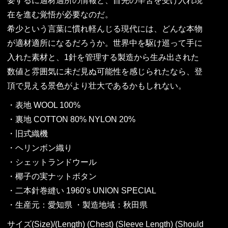
要するに適材適所の情報と、目先の辛苦を受け入れ現
在を進む覚悟が必要なのだ。
希少という言葉に慣れ軽んじる現代には、どんな本物
が適材適所になるだろうか。世界中を駆け巡って手に
入れた素材と、1針を管理する製造から生み出された
数値と雰囲気に未だ見ぬ可能性を感じられたなら、登
頂で見える景色がより壮大であるかもしれない。
・表地 WOOL 100%
・裏地 COTTON 80% NYLON 20%
・旧式織機
・ヘリンボン織り
・シェットランドウール
・椰子の実ナットボタン
・二本針巻縫い 1960’s UNION SPECIAL
・生産元：愛知県 ・製造地域：秋田県
サイズ(Size)/(Length) (Chest) (Sleeve Length) (Should