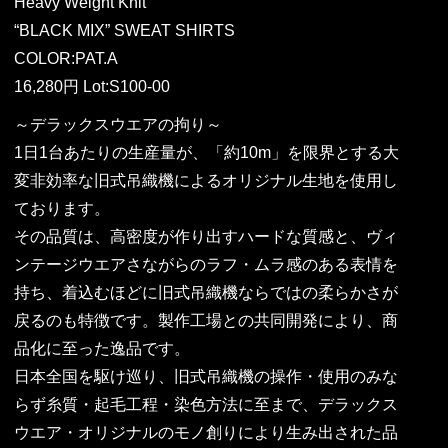
Heavy Weight Knit
“BLACK MIX” SWEAT SHIRTS
COLOR:PAT.A
16,280円 Lot:S100-00
～デラックスウエアの拘り～
1日1台あたりの生産量が、「約10m」を限界とする大
変非効率な旧式吊織機によるオリジナル生地を使用し
ております。
その品質は、高密度が作り出すハードな質感と、ヴィ
ンテージウエアさながらのラフ・ムラ感のある表情を
持ち、着込むほどに旧式吊織機ならではの柔らかさが
戻るのも特徴です。製作工場との共同開発により、商
品化に至った逸品です。
日本全国を駆け巡り、旧式吊織機の操作・使用のみな
らず糸質・起毛工程・染色方法に至まで、デラックス
ウエア・オリジナルのモノ創りにより生み出された品