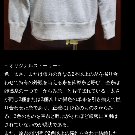
～オリジナルストーリー～
色、太さ、または張力の異なる2本以上の糸を撚り合
わせて特有の外観を与える糸を飾撚糸と呼び、杢糸は
飾撚糸の一つで「からみ糸」とも呼ばれている。太さ
が同じ2種または2種以上の異色の単糸を引き揃えて撚
り合わせた糸であり、正確には2色のものをからみ
糸、3色のものを杢糸と呼ぶがそれほど厳密に区別は
されていないのが現状である。
また、原糸の段階で2色以上の繊維を合わせ紡績した