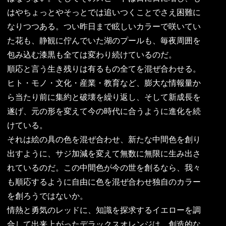
はやちょっとやそっとでは追いつくことでさえ困難に
なりつつある。つい昨日まで眩しいカラーで咲いてい
た花も、静観に佇んでいた湖のプールも、毎夜周囲を
包み込む漆黒も全ては変わり続けているのだ。
順応と言う生き残りは有るもの全てを混ぜ合わせる。
ヒト・モノ・文化・産業・教育など、膨大な情報量か
ら当たり前に集約と破壊を繰り返し、そして新成長を
遂げ、元の形を変えて今の時代に合うように進化を続
けている。
それは絵の具の色を混ぜ合わせ、新たな中間色を創り
出すように、サジ加減を変えて無数に無限に生み出さ
れているのだ。この中間色が今の世を創るなら、我々
も順応するように自由に色を混ぜ合わせ独自のカラー
を創ろうではないか。
情熱と勇気のレッドに、知識を探求するイエローを調
合して出来上がったデラックスオレンジは、創造的な