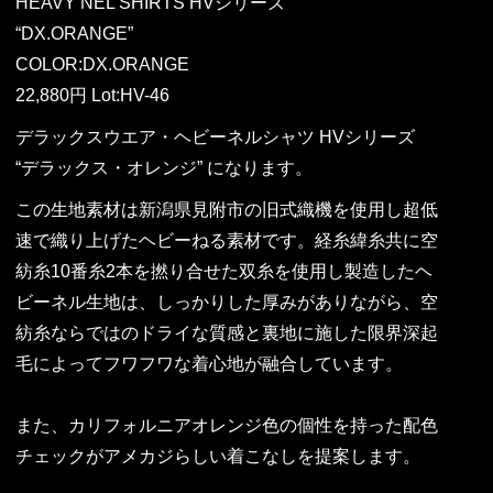
HEAVY NEL SHIRTS HVシリーズ
“DX.ORANGE”
COLOR:DX.ORANGE
22,880円 Lot:HV-46
デラックスウエア・ヘビーネルシャツ HVシリーズ
“デラックス・オレンジ” になります。
この生地素材は新潟県見附市の旧式織機を使用し超低
速で織り上げたヘビーねる素材です。経糸緯糸共に空
紡糸10番糸2本を撚り合せた双糸を使用し製造したヘ
ビーネル生地は、しっかりした厚みがありながら、空
紡糸ならではのドライな質感と裏地に施した限界深起
毛によってフワフワな着心地が融合しています。
また、カリフォルニアオレンジ色の個性を持った配色
チェックがアメカジらしい着こなしを提案します。