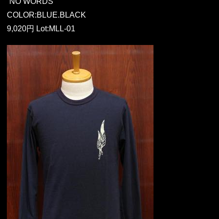
“NO WORDS”
COLOR:BLUE.BLACK
9,020円 Lot:MLL-01