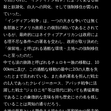
殺と奴隷化、白人への同化、そして強制移住が図られ
ていった。
「インディアン戦争」は、一つの大きな争いでは無く
各部族とアメリカ政府との個別の戦いであるとされて
いるが、最終的にはネイティブアメリカンは政府によ
る理不尽な条件への署名を交わし、政府が取り決めた
「保留地」と呼ばれる過酷な環境・土地への強制移住
へと至ったのだ。
中でも涙の旅路と呼ばれるチェロキー族の移動は、10
00kmに及び、この過酷な移動の最中に2/3の人数を失
ったとまで言われている。また条約署名を拒んだ戦士
の1人であったクレイジーホース、アパッチ戦争に活
躍した戦士 “ジェロニモ” 等は現代に於いても勇猛果敢
であることの象徴的な意味を持ち歴史にその名を残し
ていることは周知の通りだろう。
土地の所有という懸念さえ持たない平和的かつ民主的