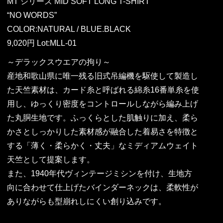
MT シリーズ MID SOFT LONG T-SHIRT
“NO WORDS”
COLOR:NATURAL / BLUE.BLACK
9,020円 Lot:MLL-01
～デラックスウエアの拘り～
産地和歌山県に唯一残る旧式吊編機を駆使して製造し
た天竺素材は、カード糸と呼ばれる綿糸16番単糸を使
用し、ゆっくり密度をコントロールしながら編み上げ
た丸胴生地です。ふっくらとした肌触りに加え、柔ら
かさとしっかりした素材感が融合した着易さを特徴と
する「薄く・柔らかく・丈夫」なミディアムウェイト
天竺として提案します。
また、1940年代ヴィンテージミシンを付け、生地方
向に合わせて仕上げたバインダーネックは、柔軟性が
ありながらも型崩れしにくい創り込みです。