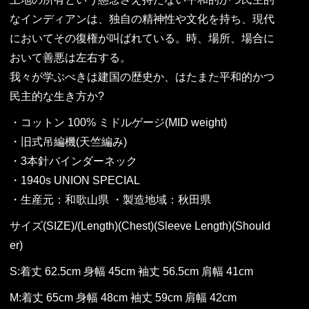
なインディアンは、独自の精神性や文化を持ち、現代
においてその復権が叫ばれている。時、場所、場合に
おいて善悪は左右する。
我々が学ぶべきは建国の歴史か、はたまた平和的かつ
民主的な生き方か?
・コットン 100% ミドルゲージ(MID weight)
・旧式吊編機(天竺編み)
・3本針バインダーネック
・1940s UNION SPECIAL
・生産元：和歌山県 ・製造地域：秋田県
サイズ(SIZE)/(Length)(Chest)(Sleeve Length)(Should
er)
S:着丈 62.5cm 身幅 45cm 袖丈 56.5cm 肩幅 41cm
M:着丈 65cm 身幅 48cm 袖丈 59cm 肩幅 42cm