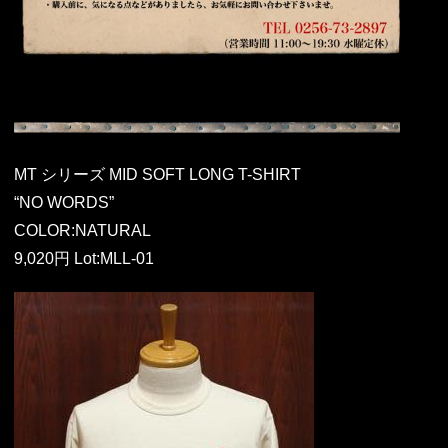
MT シリーズ MID SOFT LONG T-SHIRT
“NO WORDS”
COLOR:NATURAL
9,020円 Lot:MLL-01