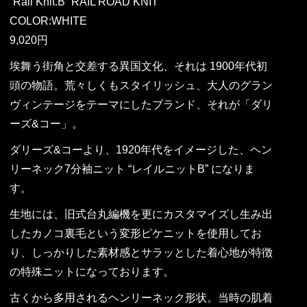
“Rail Knit.B” RAIL ROAD KNIT
COLOR:WHITE
9,020円
埃舞う街角と交差する異国文化、それは 1900年代初
頭の物語。荒々しくもスタイリッシュ、大人のグラン
ヴィンテージをテーマにしたブランド、それが「ダリ
ーズ&コー」。
ダリーズ&コーより、1920年代をイメージした、ヘン
リーネック7分袖ニット “レイルニットB” になりま
す。
生地には、旧式台丸編機を更にカスタマイズし生み出
したカノコ裏毛という変形ピケニットを使用してお
り、しっかりした素材感とサラッとした着心地が特徴
の特殊ニットになっております。
古くから多用されるヘンリーネック形状。当時の肌着