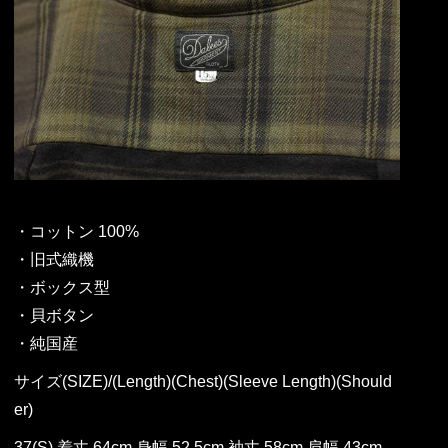
・コットン 100%
・旧式織機
・ボックス型
・貝ボタン
・純国産
サイズ(SIZE)/(Length)(Chest)(Sleeve Length)(Should
er)
37(S) 着丈 64cm 身幅 52.5cm 袖丈 58cm 肩幅 43cm