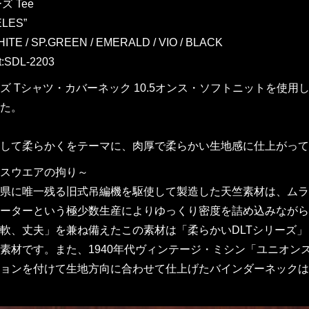
ズ Tee
LES”
TE / SP.GREEN / EMERALD / VIO / BLACK
t:SDL-2203
ーズ Tシャツ・カバーネック 10.5オンス・ソフトニットを使
た。
して柔らかくをテーマに、肉厚で柔らかい生地感に仕上がって
スウエアの拘り～
県に唯一残る旧式吊編機を駆使して製造した天竺素材は、ムラ形
ーターという極少数生産によりゆっくり密度を詰め込みながら
軟、丈夫」を兼ね備えたこの素材は「柔らかいDLTシリーズ」
素材です。また、1940年代ヴィンテージ・ミシン「ユニオ
ョンを付けて生地方向に合わせて仕上げたバインダーネックは