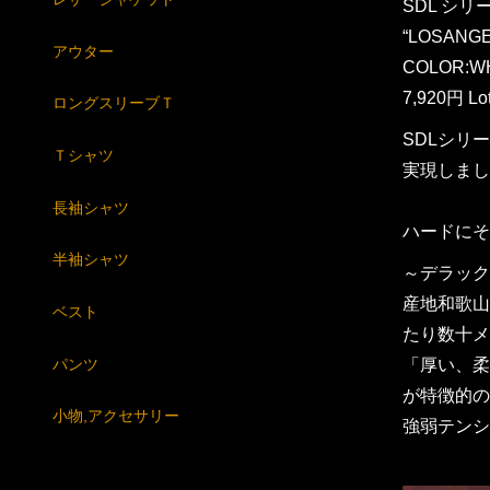
SDL シリー
“LOSANGE
アウター
COLOR:WHI
7,920円 Lo
ロングスリーブＴ
SDLシリ
Ｔシャツ
実現しまし
長袖シャツ
ハードにそ
半袖シャツ
～デラック
産地和歌山
ベスト
たり数十メ
パンツ
「厚い、柔
が特徴的の
小物,アクセサリー
強弱テンシ