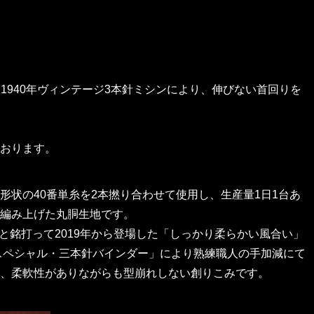
用し1940年ヴィンテージ3本針ミシンにより、伸びない首回りを
おります。
状の40番単糸を2本撚り合わせて使用し、生産量1日1台あ
編み上げた丸胴生地です。
と銘打って2019年から登場した「しっかり柔らかい風合い」
ンスペシャル・三本針バインダー」により熟練職人の手加減にて
、柔軟性がありながらも型崩れしない創りこみです。