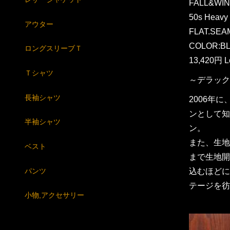
FALL&WIN
50s Heavy 
アウター
FLAT.SEA
COLOR:B
ロングスリーブＴ
13,420円 L
Ｔシャツ
～デラック
長袖シャツ
2006年
ンとして知
半袖シャツ
ン。
また、生地
ベスト
まで生地開
パンツ
込むほどに
テージを彷
小物,アクセサリー