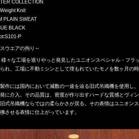
TER COLLECTION
Weight Knit
M PLAIN SWEAT
LUE BLACK
ot:S101-P
スウエアの拘り～
に、様々な工場を巡りやっと発見したユニオンスペシャル・フ
られ、工場に不動ミシンとして埋もれていたモノを数ヶ月の時
製作には国内において減数の一途を辿る旧式吊織機を使用し、
発に介入。その品質は、密度が作り出すハードな質感とヴィン
旧式吊織機ならではの柔らかさが戻る。その表情はユニオンス
彿させる表情に仕上がっています。