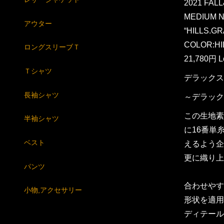
2021 FAL
MEDIUM 
アウター
“HILLS.GR
COLOR:HI
ロングスリーブＴ
21,780円 L
Ｔシャツ
デラックス
長袖シャツ
～デラック
この生地素
半袖シャツ
に16番単
ベスト
えるよう企
更に織り上
パンツ
合わせやす
小物,アクセサリー
形状を適用
ディテール