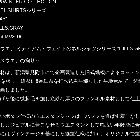
L&WINTER COLLECTION
NEL SHIRTSシリーズ
AY”
LLS.GRAY
ot:MVS-06
ウエア ミディアム・ウェイトのネルシャツシリーズ “HILLS.GR
スウエアの拘り～
材は、新潟県見附市にて企画製造した旧式織機によるコットン
糸を張り、緯糸に8番単糸を打ち込み平織りした生地素材で、
画しました。
げた後に微起毛を施し絶妙な厚さのフランネル素材として仕上
いボタン仕様のウエスタンシャツは、パンツを選ばず着こなし
しカジュアルに着こなせるウエスタンとして幅広い年齢層に合
にはヴィンテージを基にした縫製仕様に加え、オリジナルで製