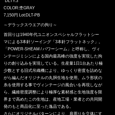
“DLTY.3”
COLOR:杢GRAY
7,150円 Lot:DLT-PB
～デラックスウエアの拘り～
首回りは1940年代ユニオンスペシャルフラットシー
マによる3本針ソーイング「3本針フラットネック」。
「POWER-SHEAM / パワーシーム」と呼称し、ヴィ
ンテージミシンによる国内最高峰の強度を実現した拘
りの創り込みを実現している。生産量1日1台あたり極
少数とする旧式吊織機により、ゆっくり密度を詰めな
がら編んだオリジナルの丸胴生地を使用。ムラ形状の
糸を使用する事でヴィンテージの風合いを再現しなが
ら、繊維密度調整により極厚な素材感と生地強度を限
界まで高めたこの生地は、産地工場・業者との共同開
発のもと商品化に至った逸品である。
さらにオリジナルパターンにより、肩周りを立体にす