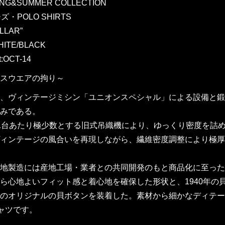
RING&SUMMER COLLECTION
ズ・POLO SHIRTS
LLAR”
HITE/BLACK
t:OCT-14
スウエアの拘り～
、ヴィンテージミシン「ユニオンスペシャル」による設備と鍛
みである。
1台あたり極少数とする旧式吊織機により、ゆっくり密度を詰
ィンテージの風合いを再現しながら、繊維密度調整により極厚
地製造には産地工場・業者との共同開発のもと商品化に至った
ら心地よいフィット感と着心地を確保した形状と、1940年
のオリジナルの貝ボタンを装着した。素材から細かなディテー
シャツです。