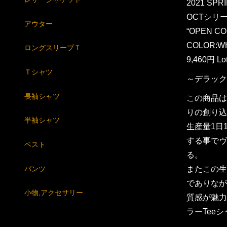
2021 SP
OCTシリー
アウター
“OPEN CO
COLOR:W
ロングスリーブＴ
9,460円 Lo
Ｔシャツ
～デラック
長袖シャツ
この商品は
りの創り込
半袖シャツ
生産量1日
する事でヴ
ベスト
る。
パンツ
またこの生
でありなが
小物,アクセサリー
質感が魅力
ラーTee