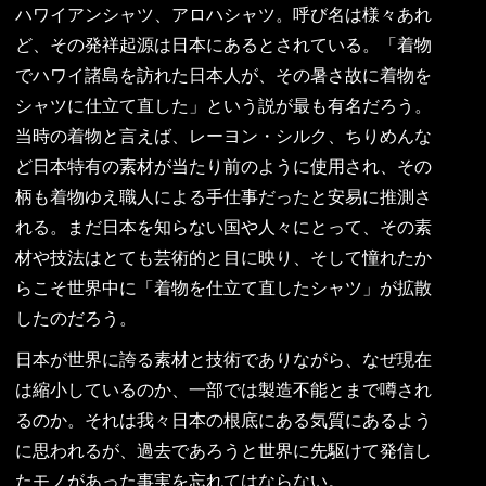
ハワイアンシャツ、アロハシャツ。呼び名は様々あれ
ど、その発祥起源は日本にあるとされている。「着物
でハワイ諸島を訪れた日本人が、その暑さ故に着物を
シャツに仕立て直した」という説が最も有名だろう。
当時の着物と言えば、レーヨン・シルク、ちりめんな
ど日本特有の素材が当たり前のように使用され、その
柄も着物ゆえ職人による手仕事だったと安易に推測さ
れる。まだ日本を知らない国や人々にとって、その素
材や技法はとても芸術的と目に映り、そして憧れたか
らこそ世界中に「着物を仕立て直したシャツ」が拡散
したのだろう。
日本が世界に誇る素材と技術でありながら、なぜ現在
は縮小しているのか、一部では製造不能とまで噂され
るのか。それは我々日本の根底にある気質にあるよう
に思われるが、過去であろうと世界に先駆けて発信し
たモノがあった事実を忘れてはならない。