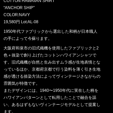
COTTON HAWAIIAN SHIRT
“ANCHOR SHIP”
COLOR:NAVY
19,580円 Lot:AL-08
1950年代ファブリックから選出した和柄が日本職人
の手によって今蘇ります。
大阪府和泉市の旧式織機を使用したファブリックと2
色＋抜染で創り上げたコットンハワイアンシャツで
す。旧式織機が自然と生み出すムラ感が生地表情とな
っているほか、京都府京都で行う染料を薄く引き生地
感が透ける捺染方法によってヴィンテージさながらの
雰囲気が特徴です。
またデザインには、1940〜1950年代に実在した柄を
ハワイアンパターンとして転用したことで融合を謳
い、あるはずもないヴィンテージモデルとして提案し
ます。