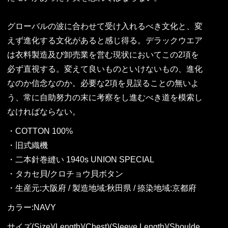
グローバルの波に合わせて受け入れるべき文化と、変
えず進化する文化があると感じ得る。デラックウエア
は衣料製造及び卸売業を営む現状においてこの2項を
必ず直視する。変えて良いものといけないもの、進化
なのか信念なのか。必要な2項を見誤ることの無いよ
う、常に自助努力の末に考察をし進むべき道を模索し
なければならない。
・COTTON 100%
・旧式織機
・二本針巻縫い 1940s UNION SPECIAL
・タカセ貝/クロチョウ貝ボタン
・生産元:大阪府 / 製造地域:秋田県 / 捺染地域:京都府
カラー:NAVY
サイズ(Size)(Length)(Chest)(Sleeve Length)(Shoulde