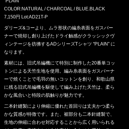
“PLAIN”
COLOR:NATURAL / CHARCOAL / BLUE.BLACK
7,150円 Lot:AD21T-P
ダリーズ&コーより、ムラ形状の編糸表面をガスバー
ナーで焼却し創り上げたドライ触感がクラッシックヴ
ィンテージを彷彿するADシリーズTシャツ “PLAIN” に
なります。
素材には、旧式吊編機にて特別に制作した20番単コッ
トンによる天竺生地を使用。編み糸表面をガスバーナ
ーで焼くことで毛羽の無いコットンを創り、和歌山県
に残る旧式吊編機を駆使して編み上げた天竺は、柔ら
かな風合いと特段の肌触りが魅力です。
二本針縫製により伸縮に優れた首回りは丈夫かつ柔ら
かな質感が特徴です。また、裾部分も二本針縫製で、
生地の伸縮に合わせ対応することから広く用いられる