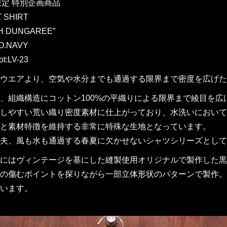
W限定 特別企画商品
SHIRT
H DUNGAREE”
O.NAVY
t:LV-23
ウエアより、空気や水分までも通過する限界まで密度を広げた真夏対応
、組織構造にコットン100%の平織りによる限界まで綾目を
しやすい荒い織り密度素材に仕上がっており、水洗いにおいて
と素材特徴を維持する非常に特殊な生地となっています。
夫、風も水も通過する春夏に欠かせないシャツシリーズとして
にはヴィンテージを基にした縫製使用オリジナルで製作した黒
の傷むポイントを探りながら一部立体形状のパターンで製作。
います。