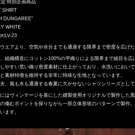
W限定 特別企画商品
SHIRT
H DUNGAREE”
Y WHITE
t:LV-23
ウエアより、空気や水分までも通過する限界まで密度を広げた真夏対応
、組織構造にコットン100%の平織りによる限界まで綾目を
しやすい荒い織り密度素材に仕上がっており、水洗いにおいて
と素材特徴を維持する非常に特殊な生地となっています。
夫、風も水も通過する春夏に欠かせないシャツシリーズとして
にはヴィンテージを基にした縫製使用オリジナルで製作した黒
の傷むポイントを探りながら一部立体形状のパターンで製作。
います。