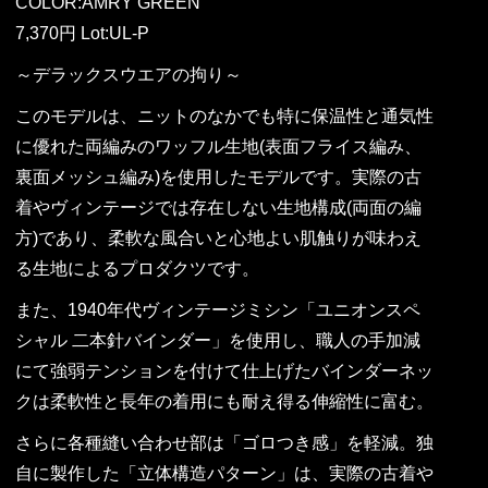
COLOR:AMRY GREEN
7,370円 Lot:UL-P
～デラックスウエアの拘り～
このモデルは、ニットのなかでも特に保温性と通気性
に優れた両編みのワッフル生地(表面フライス編み、
裏面メッシュ編み)を使用したモデルです。実際の古
着やヴィンテージでは存在しない生地構成(両面の編
方)であり、柔軟な風合いと心地よい肌触りが味わえ
る生地によるプロダクツです。
また、1940年代ヴィンテージミシン「ユニオンスペ
シャル 二本針バインダー」を使用し、職人の手加減
にて強弱テンションを付けて仕上げたバインダーネッ
クは柔軟性と長年の着用にも耐え得る伸縮性に富む。
さらに各種縫い合わせ部は「ゴロつき感」を軽減。独
自に製作した「立体構造パターン」は、実際の古着や