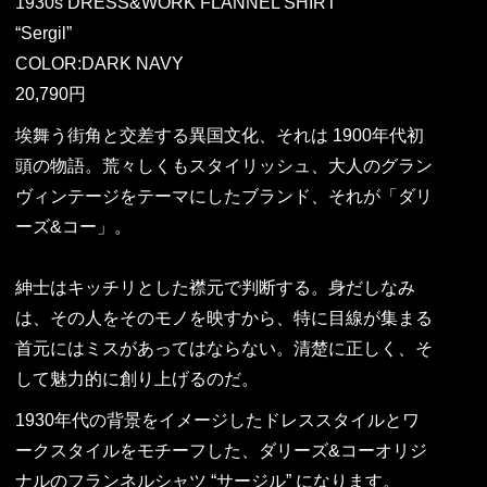
1930s DRESS&WORK FLANNEL SHIRT
“Sergil”
COLOR:DARK NAVY
20,790円
埃舞う街角と交差する異国文化、それは 1900年代初
頭の物語。荒々しくもスタイリッシュ、大人のグラン
ヴィンテージをテーマにしたブランド、それが「ダリ
ーズ&コー」。
紳士はキッチリとした襟元で判断する。身だしなみ
は、その人をそのモノを映すから、特に目線が集まる
首元にはミスがあってはならない。清楚に正しく、そ
して魅力的に創り上げるのだ。
1930年代の背景をイメージしたドレススタイルとワ
ークスタイルをモチーフした、ダリーズ&コーオリジ
ナルのフランネルシャツ “サージル” になります。