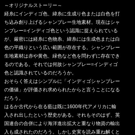
～オリジナルストーリー～
経糸にインディゴ色、緯糸に生成り色または白色を打
ち込み創り上げるシャンブレー生地素材。現在はシャ
ンブレー=インディゴ色という認識に捉えられている
が、厳密には経糸に色物糸、緯糸には生成色または白
色の平織りという広い範囲が存在する。シャンブレー
生地素材は赤や黄色、緑色など色を問わずに存在でき
るのである。それでは何故シャンブレー=インディゴ
色と認識されているのだろうか。
おそらく答えはシンプルに「インディゴシャンブレー
の価値」が評価され求められたからと言うことになる
だろう。
はるか古代から在る藍は既に1600年代アメリカに輸
入され出したという歴史がある。それもそのはず、英
国連合の合併により海洋進出拡大と重なり物資の輸出
入も成されたのだろう。しかし史実を読み重ね解くと