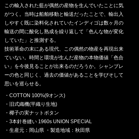
この輸入された藍が偶然の産物を生んでいたことに気
がつく。当時は船舶移動と輸送だったことで、輸出入
しやすく既に染料化されていたインディゴは数ヶ月の
輸送の間に酸化し熟成を繰り返して「色んな物が変化
していた」と推測する。
技術革命の末にある現代、この偶然の物産を再現出来
ていない。時間と環境が生んだ産物の本物価値「色合
い」を今後見ることが出来るのだろうか。シャンブレ
ーの色と同じく、過去の価値があることを学びそして
思いを巡らせる。
・COTTON 100%(9オンス)
・旧式織機(平織り生地)
・椰子の実ナットボタン
・3本針巻縫い 1960s UNION SPECIAL
・生産元：岡山県 ・製造地域：秋田県