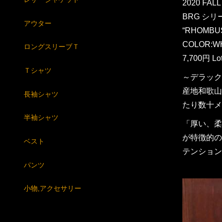
2020 FAL
BRG シリ
アウター
“RHOMBU
COLOR:WH
ロングスリーブＴ
7,700円 Lo
Ｔシャツ
～デラック
産地和歌山
長袖シャツ
たり数十メ
半袖シャツ
「厚い、柔
が特徴的の
ベスト
テンション
パンツ
小物,アクセサリー