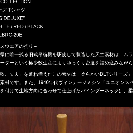
L COLLECTION
ーズ Tシャツ
S DELUXE”
ITE / RED / BLACK
t:BRG-20E
スウエアの拘り～
県に唯一残る旧式吊編機を駆使して製造した天竺素材は、ムラ形
ーターという極少数生産によりゆっくり密度を詰め込みながら
軟、丈夫」を兼ね備えたこの素材は「柔らかいDLTシリーズ」
素材です。また、1940年代ヴィンテージミシン「ユニオンス
を付けて生地方向に合わせて仕上げたバインダーネックは、柔