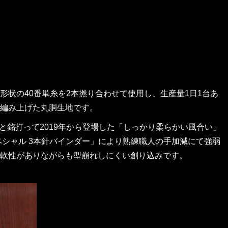
状の40番単糸を2本撚り合わせて使用し、生産量1日1台あ
編み上げた丸胴生地です。
と銘打って2019年から登場した「しっかり柔らかい風合い」
ペシャル 3本針バインダー」により熟練職人の手加減にて強弱
軟性がありながらも型崩れしにくい創り込みです。