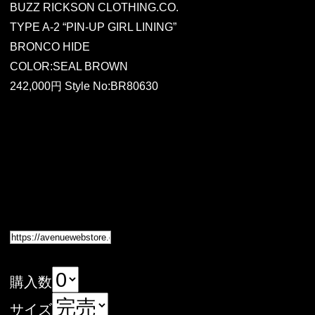
BUZZ RICKSON CLOTHING.CO.
TYPE A-2 “PIN-UP GIRL LINING”
BRONCO HIDE
COLOR:SEAL BROWN
242,000円 Style No:BR80630
購入数
サイズ