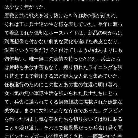
は少なく無かった。
歴戦と共に戦火を潜り抜けたA-2は皺や傷が刻まれ、
それは正に兵士達の生き様を表していた。長年に渡っ
て着込まれた強靭なホースハイドは、新品の時からは
到底想像も付かない劇的な変化を遂げた表皮となり、
愛着という言葉だけで片付けてしまうのはあまりにも
勿体無い。唯一無二の表情を持ったA-2を、兵士たち
は片時も手放す筈もなく、擦り切れたライニングを張
り替えてまで着用するほど絶大な人気を集めていた。
任務遂行のためにこの世とあの世の往還に明け暮れ、
女っ気の無い軍隊生活を強いられた兵士たちにとっ
て、兵舎に送られてくる娯楽雑誌に掲載された妖艶な
美女は、まさに女神のような存在であった。グラビア
を飾った悩まし気な美女たちを切り抜いては壁に貼る
ことを繰り返し、それまで殺風景だった兵舎は瞬く間
にピンナップガールで埋め尽くされ、一際華やいだ空