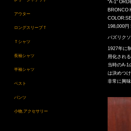
“A-1” ORD
BRONCO 
アウター
COLOR:S
198,000円 
ロングスリーブＴ
バズリクソ
Ｔシャツ
1927年
長袖シャツ
用化される
当時のA-
半袖シャツ
は決めつけ
非常に興味
ベスト
パンツ
小物,アクセサリー