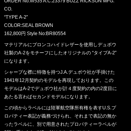
ORDER No.W535 A.C.23379 BUZZ RICKSON MFG.
CO.
“TYPE A-2”
COLOR:SEAL BROWN
162,800円 Style No:BR80554
マテリアルにブロンコハイドレザーを使用しデュボウ
社製のA-2をモチーフにしたオリジナルの “タイプA-2”
になります。
シャープな襟に特徴を持つJ.A.デュボウ社が手掛けた
1941年12月契約のモデルを再現しております。この
モデルはA-2でデュボウ社が計４度契約の内の2度目に
あたる言わばセカンドモデルになります。
この頃からラベルには陸軍航空隊所有権を表すU.S.プ
ロパティー表記が義務づけられ、それまで表記の無か
ったラベルに、別で用意されたプロパティーラベルが