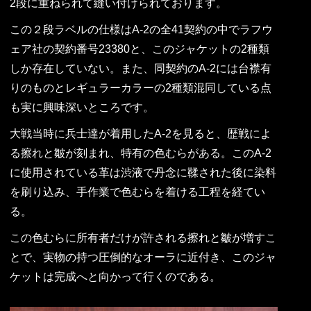
2段に重ねられて縫い付けられております。
この２段ラベルの仕様はA-2の全41契約の中でラフウ
ェア社の契約番号23380と、このジャケットの2種類
しか存在していない。また、同契約のA-2には台襟有
りのものとレギュラーカラーの2種類混同している点
も実に興味深いところです。
大戦当時に兵士達が着用したA-2を見ると、歴戦によ
る擦れと皺が刻まれ、特有の色むらがある。このA-2
に使用されている革は渋液で丹念に鞣された後に染料
を刷り込み、手作業で色むらを着ける工程を経てい
る。
この色むらに所有者だけが許される擦れと皺が増すこ
とで、実物の持つ圧倒的なオーラに近付き、このジャ
ケットは完成へと向かって行くのである。