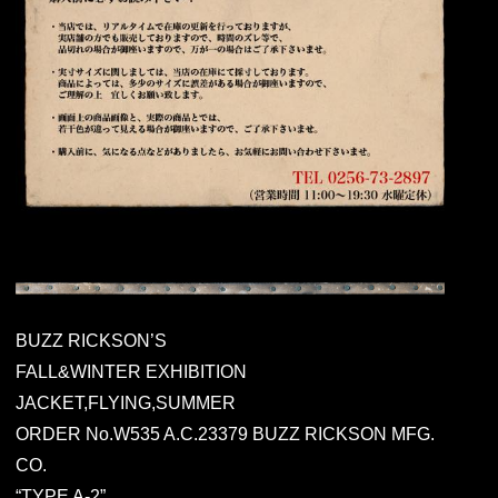
BUZZ RICKSON’S
FALL&WINTER EXHIBITION
JACKET,FLYING,SUMMER
ORDER No.W535 A.C.23379 BUZZ RICKSON MFG.
CO.
“TYPE A-2”