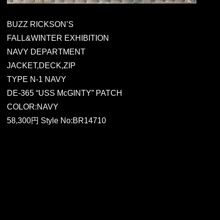
BUZZ RICKSON’S
FALL&WINTER EXHIBITION
NAVY DEPARTMENT
JACKET,DECK,ZIP
TYPE N-1 NAVY
DE-365 “USS McGINTY” PATCH
COLOR:NAVY
58,300円 Style No:BR14710