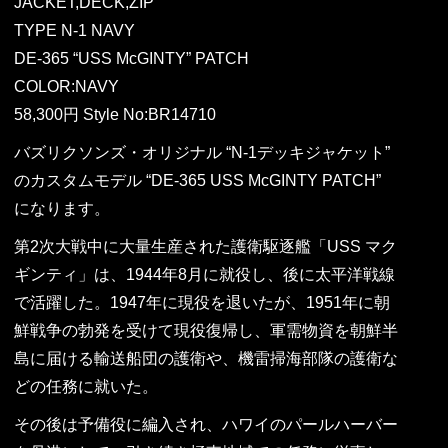
JACKET,DECK,ZIP
TYPE N-1 NAVY
DE-365 “USS McGINTY” PATCH
COLOR:NAVY
58,300円 Style No:BR14710
バズリクソンズ・オリジナル “N-1デッキジャケット”
のカスタムモデル “DE-365 USS McGINTY PATCH”
になります。
第2次大戦中に大量生産された護衛駆逐艦「USS マク
ギンティ」は、1944年8月に就役し、後に太平洋戦線
で活躍した。1947年に現役を退いたが、1951年に朝
鮮戦争の勃発を受けて現役復帰し、軍需物資を朝鮮半
島に届ける輸送船団の護衛や、機雷掃海部隊の護衛な
どの任務に就いた。
その後は予備役に編入され、ハワイのパールハーバー