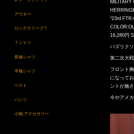
MILITARY
HERRING
アウター
“23rd FTR.
COLOR:OL
ロングスリーブＴ
16,280円 S
Ｔシャツ
バズリクソ
長袖シャツ
第二次大戦
フロント胸
半袖シャツ
になってお
ベスト
ントが施さ
今やアメカ
パンツ
小物,アクセサリー