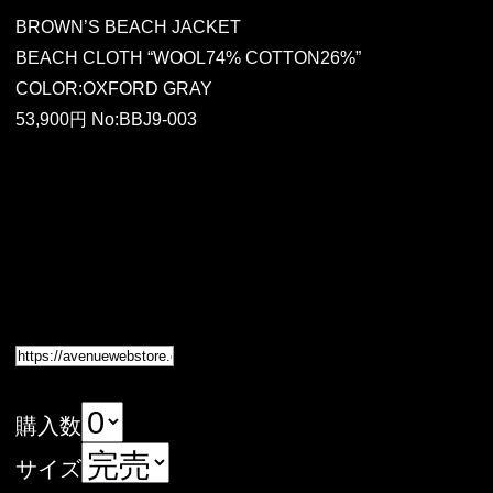
BROWN’S BEACH JACKET
BEACH CLOTH “WOOL74% COTTON26%”
COLOR:OXFORD GRAY
53,900円 No:BBJ9-003
購入数
サイズ