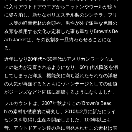
に入りアウトドアウエアからコットンやウールが徐々
に姿を消し、新たなポリエステル製のシンチラ、フリ
ース等の軽量素材の台頭や、男性が外で派手な色目の
衣類を着用する文化が定着した事も重なりBrown’s Be
ach Jacketは、その役割を一旦終わらせることにな
る。
近年になり20年代〜30年代のアメリカンワークウエ
アの魅力が見直されるようになり、60年代以降姿を消
してしまった洋服、機能美に満ち溢れたそれなの洋服
の人気が再熱するとともにヴィンテージとしての価値
がジーンズなどと同様に高騰するようになりました。
フルカウントは、2007年秋よりこの”Brown’s Beac
h”の素材を徹底的に研究し、2010年2月に新たにライ
センスを取得し生産を開始しました。100年以上も
昔、アウトドアマン達の為に開発されたこの素材は表