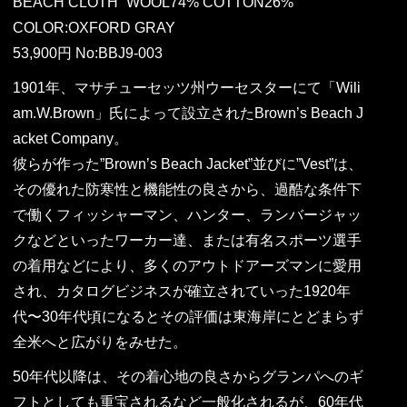
BEACH CLOTH “WOOL74% COTTON26%”
COLOR:OXFORD GRAY
53,900円 No:BBJ9-003
1901年、マサチューセッツ州ウーセスターにて「Wili
am.W.Brown」氏によって設立されたBrown’s Beach J
acket Company。
彼らが作った”Brown’s Beach Jacket”並びに”Vest”は、
その優れた防寒性と機能性の良さから、過酷な条件下
で働くフィッシャーマン、ハンター、ランバージャッ
クなどといったワーカー達、または有名スポーツ選手
の着用などにより、多くのアウトドアーズマンに愛用
され、カタログビジネスが確立されていった1920年
代〜30年代頃になるとその評価は東海岸にとどまらず
全米へと広がりをみせた。
50年代以降は、その着心地の良さからグランパへのギ
フトとしても重宝されるなど一般化されるが、60年代