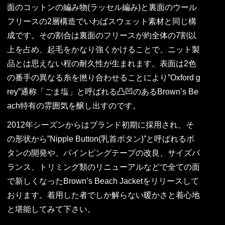
面のコットンの編み物(ラッセル編み)と裏面のウール
フリースの2層構造でいわばスウェット素材と同じ構
成です。その割合は裏面のフリースが約全体の7割以
上を占め、起毛をかなり強くかけることで、ニット製
品とは思えない程の耐久性が生まれます。表面は2色
の番手の異なる糸を撚り合わせることにより”Oxford g
rey”通称「ごま塩」と呼ばれる凸凹のあるBrown’s Be
ach特有の雰囲気を醸し出すのです。
2012年シーズンからはブランド初期に採用され、そ
の形状から”Nipple Button(乳首ボタン)”と呼ばれるボ
タンの開発や、パインピングテープの改良、サイズバ
ランス、トリミング類のリニューアルなどで全ての面
で新しくなったBrown’s Beach Jacketをリリースして
おります。着用した者でしか解らない暖かさと着心地
と堪能してみて下さい。