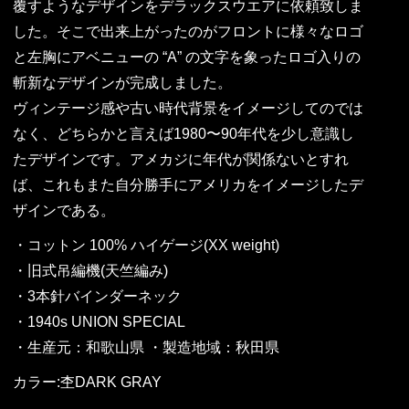
覆すようなデザインをデラックスウエアに依頼致しま
した。そこで出来上がったのがフロントに様々なロゴ
と左胸にアベニューの “A” の文字を象ったロゴ入りの
斬新なデザインが完成しました。
ヴィンテージ感や古い時代背景をイメージしてのでは
なく、どちらかと言えば1980〜90年代を少し意識し
たデザインです。アメカジに年代が関係ないとすれ
ば、これもまた自分勝手にアメリカをイメージしたデ
ザインである。
・コットン 100% ハイゲージ(XX weight)
・旧式吊編機(天竺編み)
・3本針バインダーネック
・1940s UNION SPECIAL
・生産元：和歌山県 ・製造地域：秋田県
カラー:杢DARK GRAY