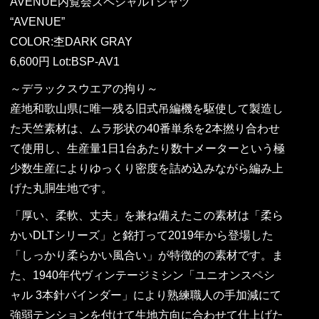
AVENUE内覧会スペシャルTシャツ
“AVENUE”
COLOR:杢DARK GRAY
6,600円 Lot:BSP-AV1
～デラックスウエアの拘り～
産地和歌山県に唯一残る旧式吊編機を駆使して製造し
た天竺素材は、ムラ形状の40番単糸を2本撚り合わせ
て使用し、生産量1日1台あたり数十メーターという極
少数生産によりゆっくり密度を詰め込みながら編み上
げた丸胴生地です。
「厚い、柔軟、丈夫」を兼ね備えたこの素材は「柔ら
かいDLTシリーズ」と銘打って2019年から登場した
「しっかり柔らかい風合い」が特徴的の素材です。ま
た、1940年代ヴィンテージミシン「ユニオンスペシ
ャル 3本針バインダー」により熟練職人の手加減にて
強弱テンションを付けて生地方向に合わせて仕上げた